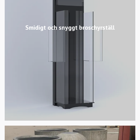
Smidigt och snyggt broschyrställ