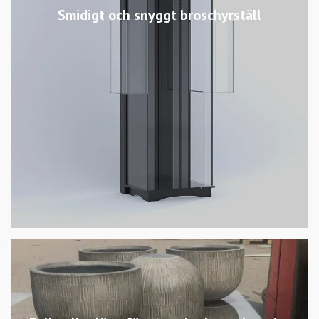
Smidigt och snyggt broschyrställ