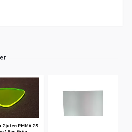
va Gjuten PMMA GS
m ) Pop Grön