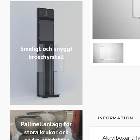
Smidigt och snyggt
broschyrställ
INFORMATION
Pallmellanlägg för
stora krukor och
Akrylboxar till