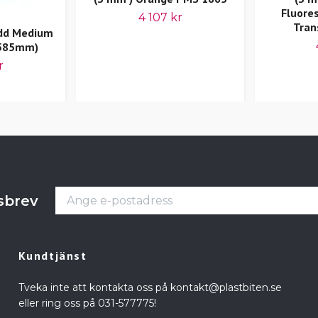
Fluore
4 107 kr
Tran
dd Medium
 585mm)
r
tsbrev
Kundtjänst
Tveka inte att kontakta oss på
kontakt@plastbiten.se
eller ring oss på 031-577775!