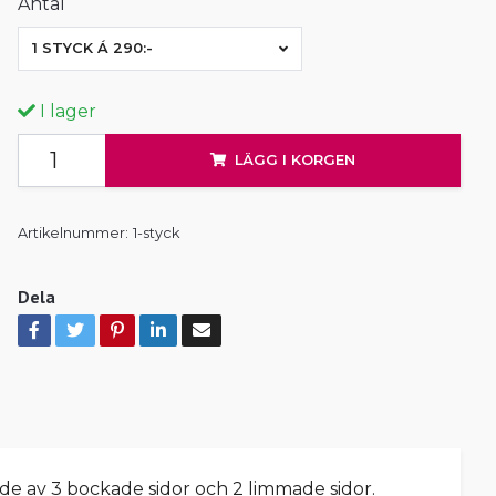
Antal
1 STYCK Á 290:-
I lager
LÄGG I KORGEN
Artikelnummer:
1-styck
Dela
kade av 3 bockade sidor och 2 limmade sidor.