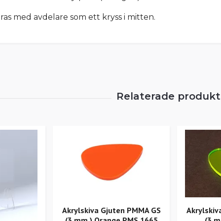
as med avdelare som ett kryss i mitten.
Akrylskiva Gjuten PMMA GS
Akrylski
(3 mm ) Orange PMS 1665
(3 m