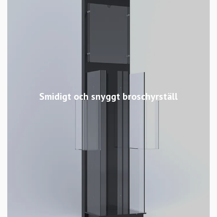
Smidigt och snyggt broschyrställ