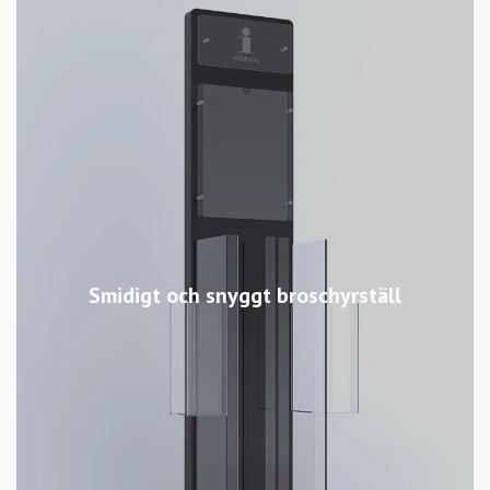
Smidigt och snyggt broschyrställ