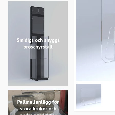
Smidigt och snyggt
broschyrställ
Pallmellanlägg för
stora krukor och