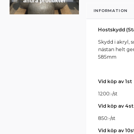
andra produkter
INFORMATION
Hostskydd (S
Skydd i akryl,
nästan helt gen
585mm
Vid köp av 1st
1200:-/st
Vid köp av 4st
850:-/st
Vid köp av 10s