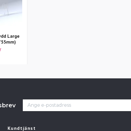
ydd Large
 755mm)
r
tsbrev
Kundtjänst