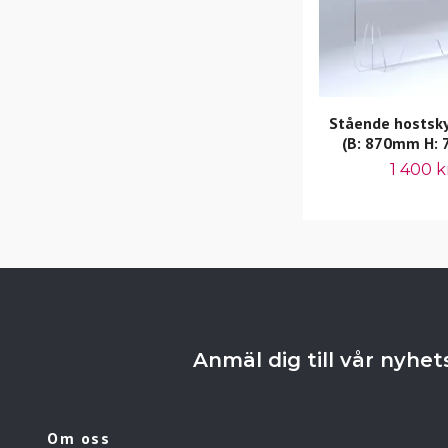
Stående hostsk
(B: 870mm H:
1 400 k
Anmäl dig till vår nyhe
Om oss