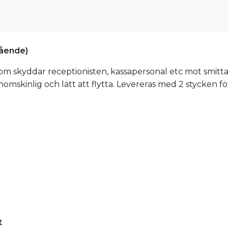
tående)
 som skyddar receptionisten, kassapersonal etc mot smit
omskinlig och lätt att flytta. Levereras med 2 stycken fö
t