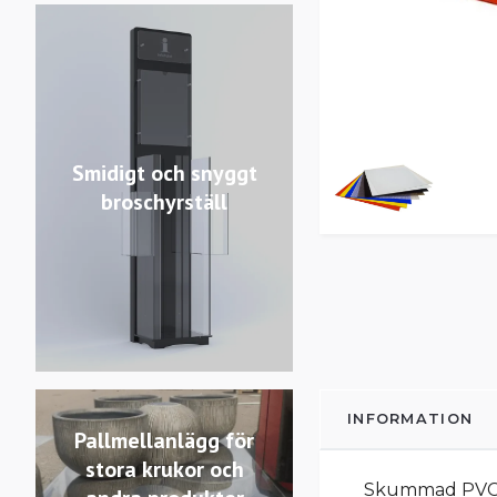
Smidigt och snyggt
broschyrställ
INFORMATION
Pallmellanlägg för
stora krukor och
Skummad PVC är