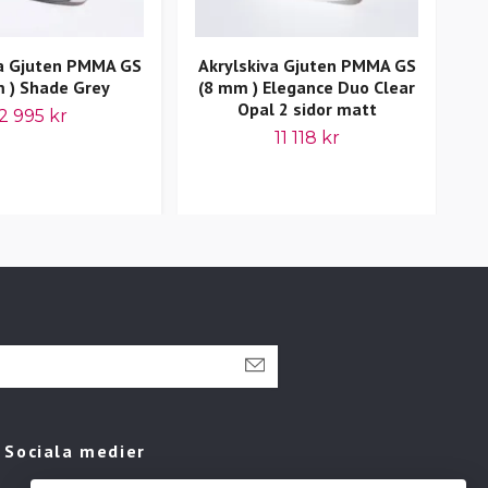
va Gjuten PMMA GS
Akrylskiva Gjuten PMMA GS
A
 ) Shade Grey
(8 mm ) Elegance Duo Clear
Opal 2 sidor matt
2 995 kr
11 118 kr
Sociala medier