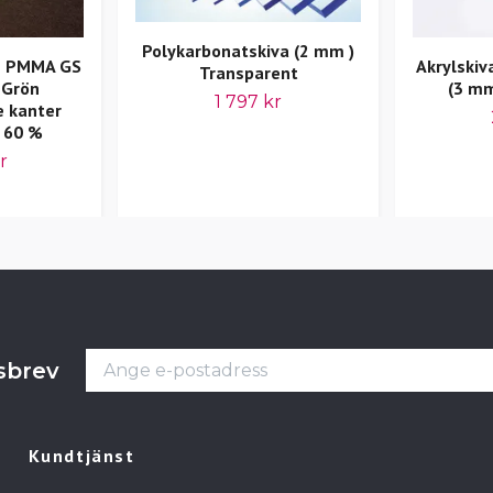
Polykarbonatskiva (2 mm )
en PMMA GS
Akrylski
Transparent
 Grön
(3 mm
1 797 kr
e kanter
 60 %
r
tsbrev
Kundtjänst