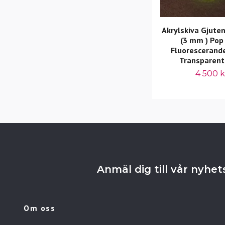
Akrylskiva Gjut
(3 mm ) Pop
Fluorescerand
Transparent
4 500 k
Anmäl dig till vår nyhe
Om oss