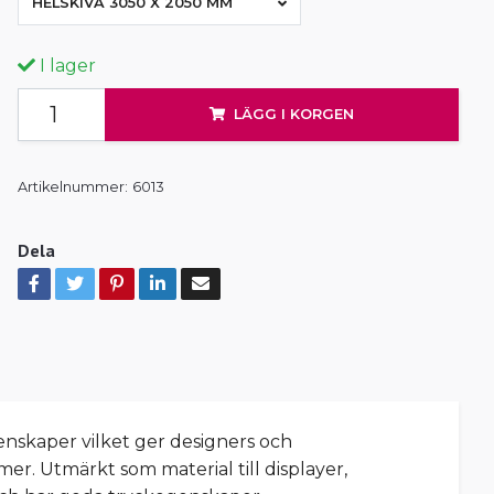
HELSKIVA 3050 X 2050 MM
I lager
LÄGG I KORGEN
Artikelnummer:
6013
Dela
nskaper vilket ger designers och
mer. Utmärkt som material till displayer,