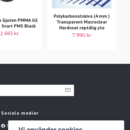
Polykarbonatskiva (4 mm )
va Gjuten PMMA GS
Sk
Transparent Macroclear
 Svart PMS Black
Hardcoat reptålig yta
12 693 kr
7 990 kr
Sociala medier
Facebook
Vi använder cookies