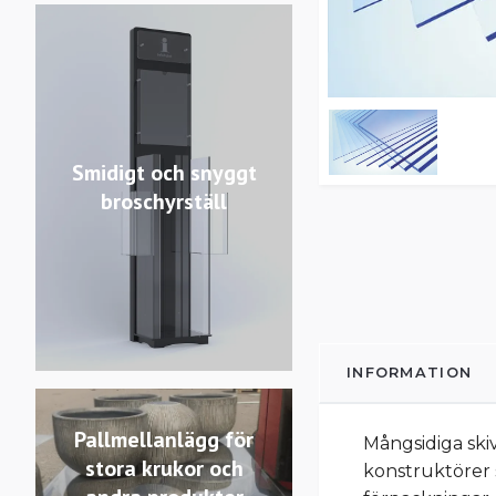
Smidigt och snyggt
broschyrställ
INFORMATION
Pallmellanlägg för
Mångsidiga ski
stora krukor och
konstruktörer s