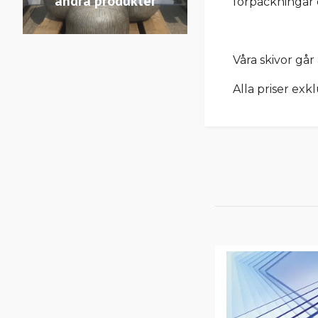
andra produkter
förpackningar 
Våra skivor går
Alla priser exk