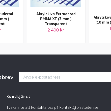
ruderad
Akrylskiva Extruderad
Akrylski
 mm )
PMMA XT (3 mm )
(10 mm )
ent
Transparent
r
2 400 kr
tsbrev
Kundtjänst
Tveka inte att kontakta oss på
kontakt@plastbiten.se