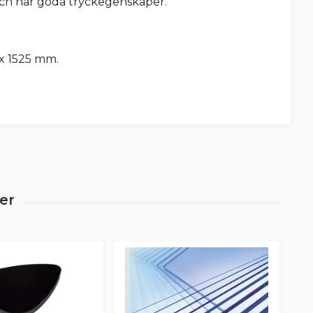
 och har goda tryckegenskaper.
 x 1525 mm.