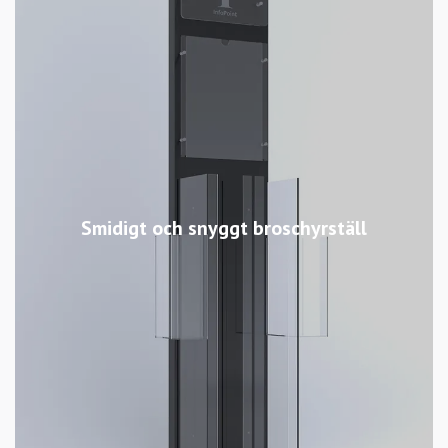
Smidigt och snyggt broschyrställ