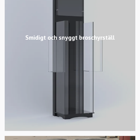
Smidigt och snyggt broschyrställ